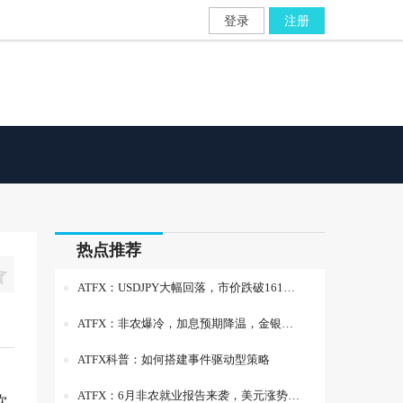
登录
注册
热点推荐

ATFX：USDJPY大幅回落，市价跌破161关口
ATFX：非农爆冷，加息预期降温，金银非美货币反弹
ATFX科普：如何搭建事件驱动型策略
ATFX：6月非农就业报告来袭，美元涨势迎考验
次