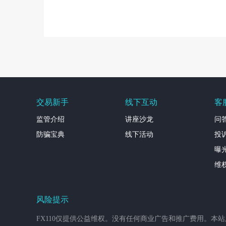
交易新手
线下互动
客
监管介绍
讲座沙龙
问
防骗宝典
线下活动
投
曝
维
风险提示
FX110仅提供公益维权。没有任何商业广告和推广费用。本