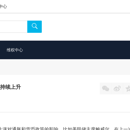
中心

维权中心
性持续上升


格上涨对通胀和货币政策的影响。比如美联储主席鲍威尔，在上一