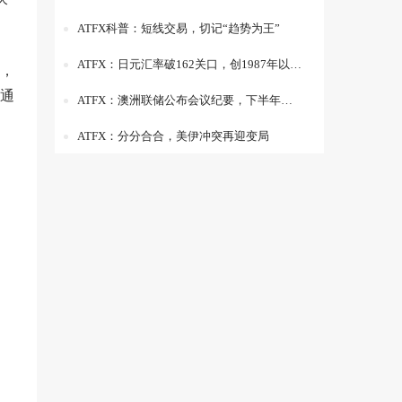
ATFX科普：短线交易，切记“趋势为王”
ATFX：日元汇率破162关口，创1987年以来新高
，
通
ATFX：澳洲联储公布会议纪要，下半年加息概率50%
ATFX：分分合合，美伊冲突再迎变局