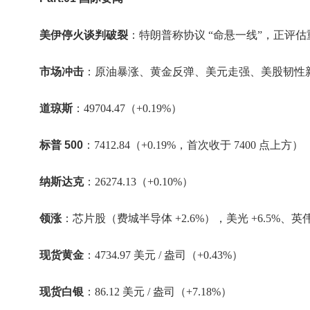
美伊停火谈判破裂
：特朗普称协议 “命悬一线”，正评
市场冲击
：原油暴涨、黄金反弹、美元走强、美股韧性
道琼斯
：49704.47（+0.19%）
标普 500
：7412.84（+0.19%，首次收于 7400 点上方）
纳斯达克
：26274.13（+0.10%）
领涨
：芯片股（费城半导体 +2.6%），美光 +6.5%、英伟达
现货黄金
：4734.97 美元 / 盎司（+0.43%）
现货白银
：86.12 美元 / 盎司（+7.18%）