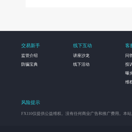
交易新手
线下互动
客
监管介绍
讲座沙龙
问
防骗宝典
线下活动
投
曝
维
风险提示
FX110仅提供公益维权。没有任何商业广告和推广费用。本