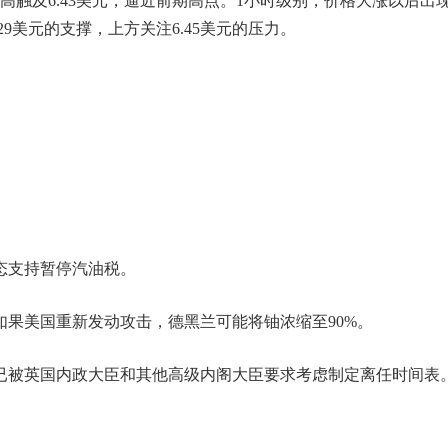
触及6.43美元，逼近前期高点。1小时级别，价格大涨以后出
9美元的支撑，上方关注6.45美元的压力。
表态支持暂停汽油税。
如果美国重新发动攻击，德黑兰可能将铀浓缩至90%。
已被英国内政大臣和其他高级内阁大臣要求考虑制定离任时间表