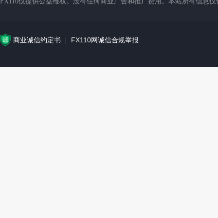
FX110仅提供公益维权。没有任何商业广告和推广费用。本站所有信息
商业诚信约定书
FX110网诚信合规举报
|