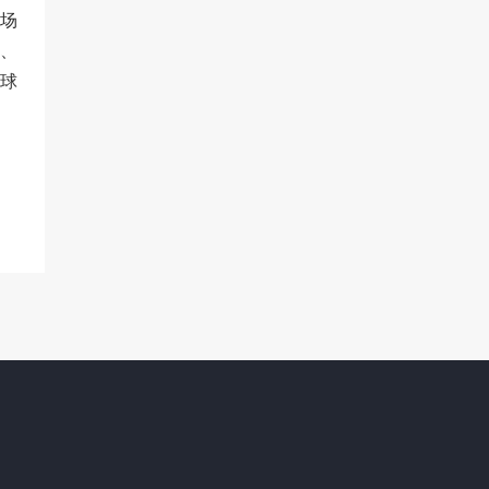
场
、
球