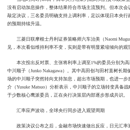
没有启动加息操作，整体结果符合市场主流预判。但本次会
敲定决议，三名委员明确支持上调利率，足以体现日本央行
的预期持续升温。
三菱日联摩根士丹利证券策略师六车治美（Naomi Mu
见，本次看似维持利率不变，实则是带有明显紧缩倾向的观
本次投出反对票、主张将利率上调至1%的委员分别为高田创（Haj
中川顺子（Junko Nakagawa）。其中高田创与田村直
场的中川顺子突然转向支持加息，超出市场预期，也进一步
介（Yusuke Matsuo）分析表示，中川顺子的立场转变
于少数核心鹰派委员，正在央行决策层内部逐步形成共识。
汇率应声波动，全球央行同步进入观望周期
政策决议公布之后，金融市场快速做出反应，日元汇率迎来