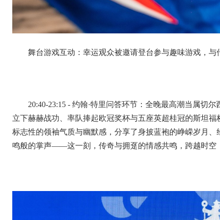
舞台游戏互动：幸运观众被邀请登台参与趣味游戏，与
20:40-23:15 - 约翰·特里问答环节：全晚最高潮
立下赫赫战功、率队捧起欧冠奖杯与五座英超桂冠的斯坦福
标志性的领袖气质与幽默感，分享了身披蓝袍的峥嵘岁月、
鸣般的掌声——这一刻，传奇与拥趸的情感共鸣，跨越时空