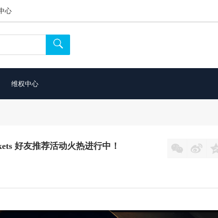
中心

维权中心
kets 好友推荐活动火热进行中！

