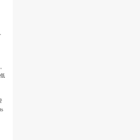
太、
。
低
管
s