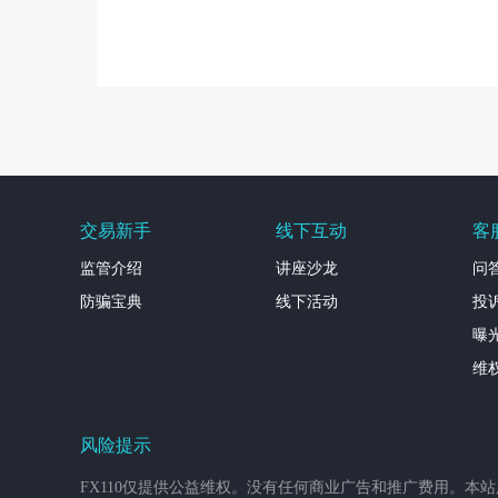
交易新手
线下互动
客
监管介绍
讲座沙龙
问
防骗宝典
线下活动
投
曝
维
风险提示
FX110仅提供公益维权。没有任何商业广告和推广费用。本