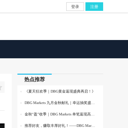
登录
注册
热点推荐

《夏天狂欢季｜DBG黄金返现盛典再启！》
DBG Markets 九月金秋献礼｜幸运抽奖盛大开启
金秋“盈”收季｜DBG Markets 单笔返现高达 20% 火热开启！
推荐好友，赚取丰厚好礼！——DBG Markets 好友推荐活动火热进行中！