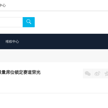
中心

维权中心
！ 限量席位锁定赛道荣光

