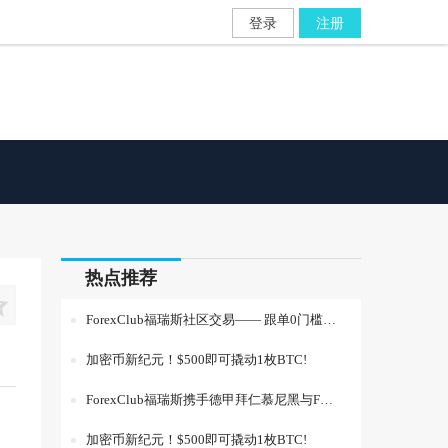
登录
注册
热点推荐

ForexClub福瑞斯社区交易—— 跟单0门槛！您的交易“印钞机”来了！
加密币新纪元！$500即可撬动1枚BTC!
ForexClub福瑞斯携手德甲拜仁慕尼黑与F1索伯车队展开合作
加密币新纪元！$500即可撬动1枚BTC!