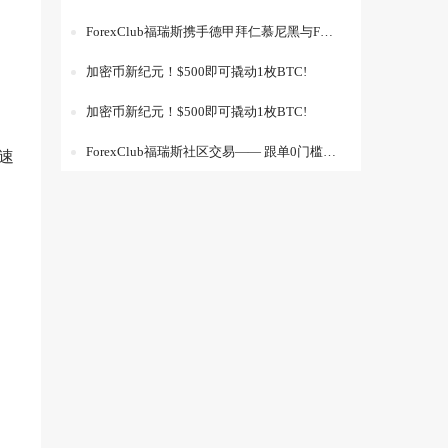
ForexClub福瑞斯携手德甲拜仁慕尼黑与F1索伯车队展开合作
加密币新纪元！$500即可撬动1枚BTC!
加密币新纪元！$500即可撬动1枚BTC!
ForexClub福瑞斯社区交易—— 跟单0门槛！您的交易“印钞机”来了！
速