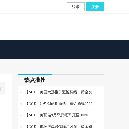
登录
注册
热点推荐

【NCE】美国大选推升避险情绪，黄金突破2700美元
【NCE】油价创两周新低，黄金鏖战2500关口
【NCE】美联储9月降息概率升至100%，金价飙升至两个月高点
【NCE】市场博弈联储降息时间，黄金短线区间整理