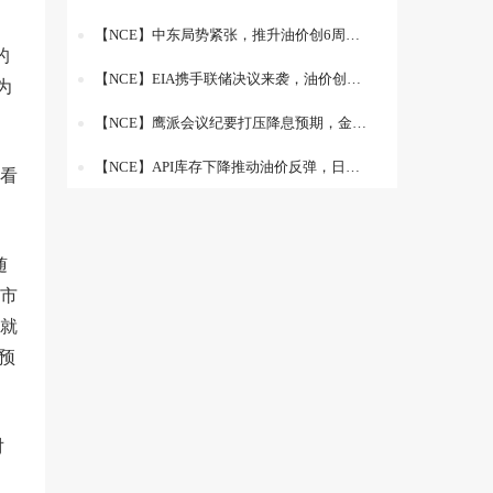
【NCE】中东局势紧张，推升油价创6周新高
的
【NCE】EIA携手联储决议来袭，油价创一周新高
为
【NCE】鹰派会议纪要打压降息预期，金价大跌40美元
【NCE】API库存下降推动油价反弹，日内关注EIA数据
看
随
市
就
预
对