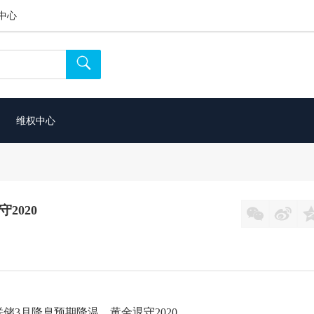
中心

维权中心
2020


联储3月降息预期降温，黄金退守2020